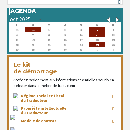
AGENDA
L
M
M
J
V
S
D
29
1
2
3
5
30
4
6
7
8
9
10
12
11
13
14
15
16
17
18
19
20
21
22
23
24
26
25
27
28
29
30
31
1
2
Le kit
de démarrage
Accédez rapidement aux informations essentielles pour bien
débuter dans le métier de traducteur.
Régime social et fiscal
du traducteur
Propriété intellectuelle
du traducteur
Modèle de contrat