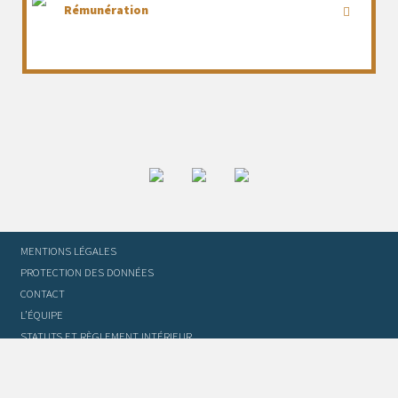
Rémunération
MENTIONS LÉGALES
PROTECTION DES DONNÉES
CONTACT
L’ÉQUIPE
STATUTS ET RÈGLEMENT INTÉRIEUR
FOIRE AUX QUESTIONS
GLOSSAIRE DU TRADUCTEUR