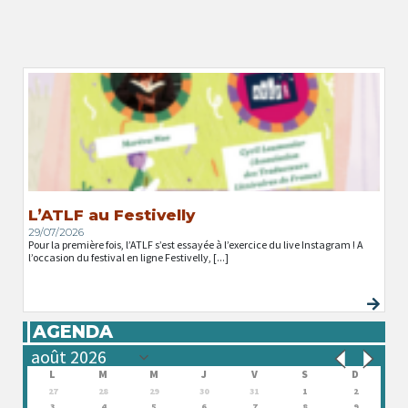
L’ATLF au Festivelly
29/07/2026
Pour la première fois, l’ATLF s’est essayée à l’exercice du live Instagram ! A
l’occasion du festival en ligne Festivelly, [...]
AGENDA
L
M
M
J
V
S
D
27
28
29
30
31
1
2
3
4
5
6
7
8
9