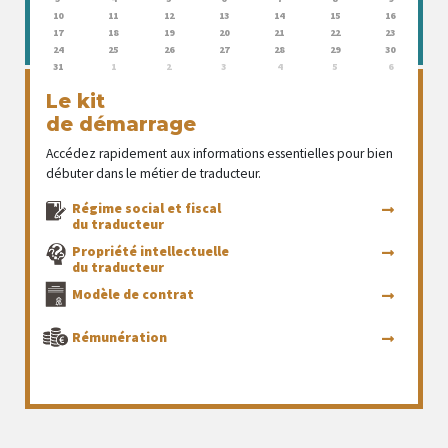
10
11
12
13
14
15
16
17
18
19
20
21
22
23
24
25
26
27
28
29
30
31
1
2
3
4
5
6
Le kit
de démarrage
Accédez rapidement aux informations essentielles pour bien
débuter dans le métier de traducteur.
Régime social et fiscal
du traducteur
Propriété intellectuelle
du traducteur
Modèle de contrat
Rémunération