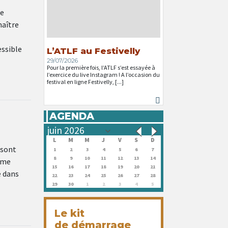
de
naître
essible
L’ATLF au Festivelly
29/07/2026
Pour la première fois, l’ATLF s’est essayée à
l’exercice du live Instagram ! A l’occasion du
festival en ligne Festivelly, [...]
AGENDA
L
M
M
J
V
S
D
 sont
1
2
3
4
5
6
7
8
9
10
11
12
13
14
mme
15
16
17
18
19
20
21
e dans
22
23
24
25
26
27
28
29
30
1
2
3
4
5
Le kit
de démarrage