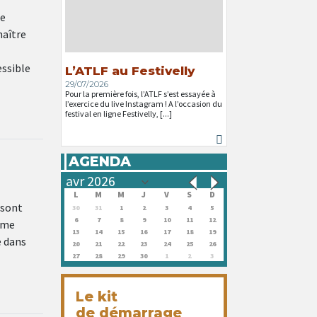
de
naître
essible
L’ATLF au Festivelly
29/07/2026
Pour la première fois, l’ATLF s’est essayée à
l’exercice du live Instagram ! A l’occasion du
festival en ligne Festivelly, [...]
AGENDA
L
M
M
J
V
S
D
 sont
30
31
1
2
3
4
5
6
7
8
9
10
11
12
mme
13
14
15
16
17
18
19
e dans
20
21
22
23
24
25
26
27
28
29
30
1
2
3
Le kit
de démarrage