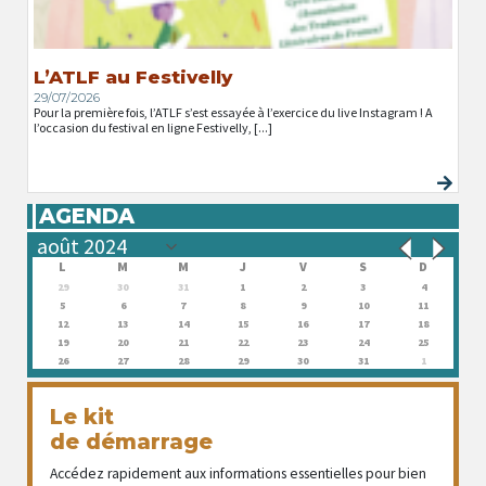
L’ATLF au Festivelly
29/07/2026
Pour la première fois, l’ATLF s’est essayée à l’exercice du live Instagram ! A
l’occasion du festival en ligne Festivelly, [...]
AGENDA
L
M
M
J
V
S
D
29
30
31
1
2
3
4
5
6
7
8
9
10
11
12
13
14
15
16
17
18
19
20
21
22
23
24
25
26
27
28
29
30
31
1
Le kit
de démarrage
Accédez rapidement aux informations essentielles pour bien