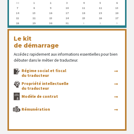
30
1
2
3
4
5
6
7
8
9
10
11
12
13
14
15
16
17
18
19
20
21
22
23
24
25
26
27
28
29
30
31
1
2
3
Le kit
de démarrage
Accédez rapidement aux informations essentielles pour bien
débuter dans le métier de traducteur.
Régime social et fiscal
du traducteur
Propriété intellectuelle
du traducteur
Modèle de contrat
Rémunération