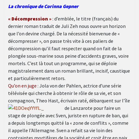
La chronique de Corinna Gepner
« Décompression »
: d’emblée, le titre (français) du
dernier roman traduit de Juli Zeh nous ouvre un horizon
que l’on devine chargé. De la nécessité bienvenue de «
décompresser », on passe très vite à ces paliers de
décompression qu’il faut respecter quand on fait de la
plongée sous-marine sous peine d’accidents graves, voire
mortels. C’est là tout un programme, qui se déploie
magistralement dans un roman brillant, incisif, caustique
et particulièrement retors.
Qu’on en juge
: Jola von der Pahlen, actrice d’une série
télévisée qui cherche à obtenir le rôle de sa vie, et son
compagnon, Theo Hast, écrivain raté, débarquent sur l’île
de
Lanzarote pour faire un
stage de plongée avec Sven, juriste en rupture de ban, qui
a depuis longtemps quitté la « zone de conflits », comme
il appelle l’Allemagne. Sven a refait sa vie loin des
contraintes mortifères de la société et croit être en paix