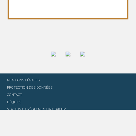
MENTIONS LÉGALES
PROTECTION DES DONNÉES
CONTACT
L’ÉQUIPE
STATUTS ET RÈGLEMENT INTÉRIEUR
FOIRE AUX QUESTIONS
GLOSSAIRE DU TRADUCTEUR
FLASH INFO