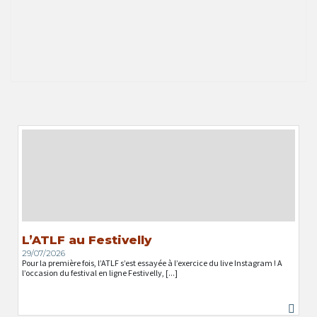
L’ATLF au Festivelly
29/07/2026
Pour la première fois, l’ATLF s’est essayée à l’exercice du live Instagram ! A
l’occasion du festival en ligne Festivelly, [...]