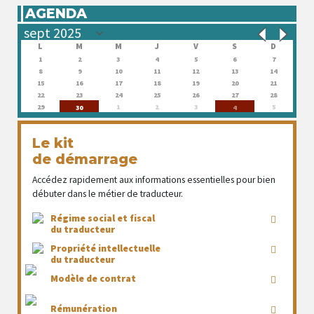
AGENDA
L
M
M
J
V
S
D
1
2
3
4
5
6
7
8
9
10
11
12
13
14
15
16
17
18
19
20
21
22
23
24
25
26
27
28
29
1
2
3
5
30
4
Le kit
de démarrage
Accédez rapidement aux informations essentielles pour bien
débuter dans le métier de traducteur.
Régime social et fiscal
du traducteur
Propriété intellectuelle
du traducteur
Modèle de contrat
Rémunération