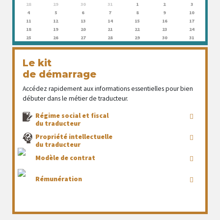
28
29
30
31
1
2
3
4
5
6
7
8
9
10
11
12
13
14
15
16
17
18
19
20
21
22
23
24
25
26
27
28
29
30
31
Le kit
de démarrage
Accédez rapidement aux informations essentielles pour bien
débuter dans le métier de traducteur.
Régime social et fiscal
du traducteur
Propriété intellectuelle
du traducteur
Modèle de contrat
Rémunération