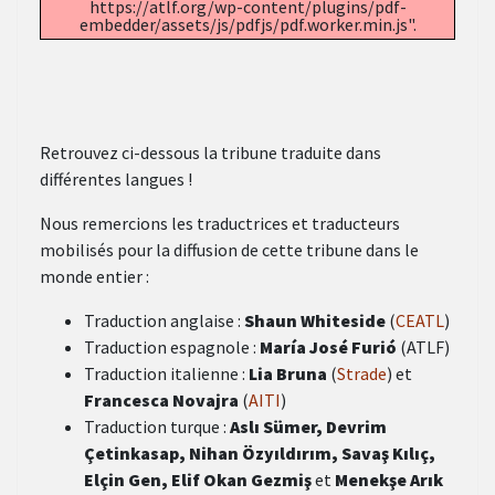
https://atlf.org/wp-content/plugins/pdf-
embedder/assets/js/pdfjs/pdf.worker.min.js".
Retrouvez ci-dessous la tribune traduite dans
différentes langues !
Nous remercions les traductrices et traducteurs
mobilisés pour la diffusion de cette tribune dans le
monde entier :
Traduction anglaise :
Shaun Whiteside
(
CEATL
)
Traduction espagnole :
María José Furió
(ATLF)
Traduction italienne :
Lia Bruna
(
Strade
) et
Francesca Novajra
(
AITI
)
Traduction turque :
Aslı Sümer, Devrim
Çetinkasap, Nihan Özyıldırım,
Savaş Kılıç,
Elçin Gen, Elif Okan Gezmiş
et
Menekşe Arık