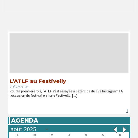
L’ATLF au Festivelly
29/07/2026
Pour la première fois, l’ATLF s’est essayée à l’exercice du live Instagram ! A
l’occasion du festival en ligne Festivelly, [...]
AGENDA
L
M
M
J
V
S
D