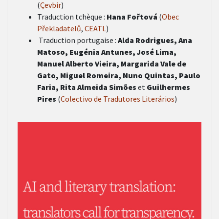
(
Çevbir
)
Traduction tchèque :
Hana Fořtová
(
Obec
Překladatelů
,
CEATL
)
Traduction portugaise :
Alda Rodrigues, Ana
Matoso, Eugénia Antunes, José Lima,
Manuel Alberto Vieira, Margarida Vale de
Gato, Miguel Romeira, Nuno Quintas, Paulo
Faria, Rita Almeida
Simões
et
Guilhermes
Pires
(
Colectivo de Tradutores Literários
)