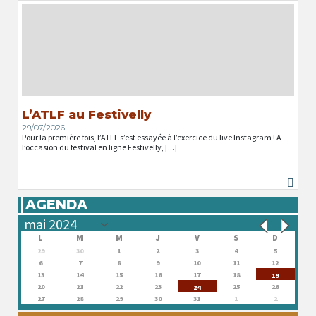
L’ATLF au Festivelly
29/07/2026
Pour la première fois, l’ATLF s’est essayée à l’exercice du live Instagram ! A
l’occasion du festival en ligne Festivelly, [...]
AGENDA
L
M
M
J
V
S
D
29
30
1
2
3
4
5
6
7
8
9
10
11
12
13
14
15
16
17
18
19
20
21
22
23
25
26
24
27
28
29
30
31
1
2