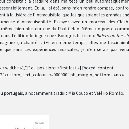
e qui consistait à traduire dans ma tête un peu automatiquemen
essentiellement. Et là, j’ai été, sans m’en rendre compte, confr
nt à la lisière de l’intraduisible, quelles que soient les grandes th
umeuse d’intraduisabilité. Essayez avec un morceau des Clash
nd même bien plus dur que du Paul Celan. Même un poète comm
 dans l’édition bilingue chez Bourgois le titre «
Riders on the s
 imaginez ça chanté… (Et en même temps, elles me fascinaient
re que sans ces expériences musicales, je n’en serais pas venu
» width= »1/1″ el_position= »first last »] [boxed_content
F2″ custom_text_colour= »#000000″ pb_margin_bottom= »no »
 du portugais, a notamment traduit Mia Couto et Valério Romão.