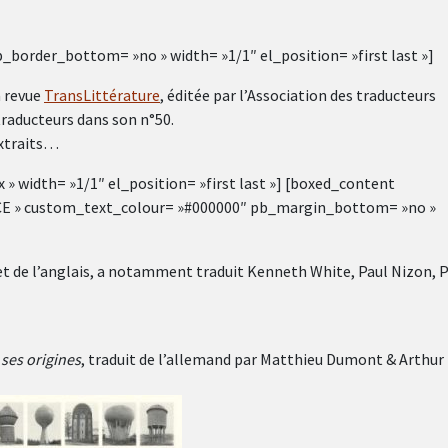
order_bottom= »no » width= »1/1″ el_position= »first last »]
a revue
TransLittérature
, éditée par l’Association des traducteurs
 traducteurs dans son n°50.
extraits…
» width= »1/1″ el_position= »first last »] [boxed_content
CE » custom_text_colour= »#000000″ pb_margin_bottom= »no »
 et de l’anglais, a notamment traduit Kenneth White, Paul Nizon, 
ses origines
, traduit de l’allemand par Matthieu Dumont & Arthur