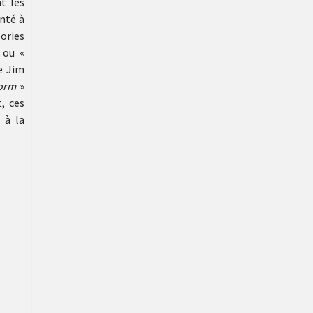
t les
onté à
éories
 ou «
e Jim
torm
»
, ces
 à la