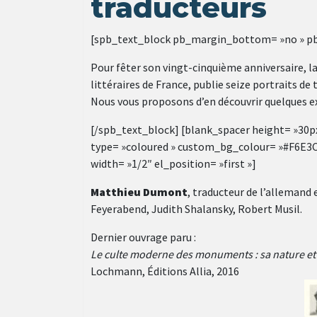
traducteurs
[spb_text_block pb_margin_bottom= »no » pb_b
Pour fêter son vingt-cinquième anniversaire, l
littéraires de France, publie seize portraits de
Nous vous proposons d’en découvrir quelques 
[/spb_text_block] [blank_spacer height= »30px 
type= »coloured » custom_bg_colour= »#F6E3
width= »1/2″ el_position= »first »]
Matthieu Dumont
, traducteur de l’allemand
Feyerabend, Judith Shalansky, Robert Musil.
Dernier ouvrage paru :
Le culte moderne des monuments : sa nature et 
Lochmann, Éditions Allia, 2016