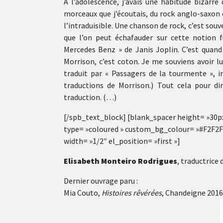
À l’adolescence, j’avais une habitude bizarr
morceaux que j’écoutais, du rock anglo-saxon 
l’intraduisible. Une chanson de rock, c’est souve
que l’on peut échafauder sur cette notion f
Mercedes Benz » de Janis Joplin. C’est qua
Morrison, c’est coton. Je me souviens avoir lu
traduit par « Passagers de la tourmente »,
traductions de Morrison.) Tout cela pour di
traduction. (…)
[/spb_text_block] [blank_spacer height= »30px 
type= »coloured » custom_bg_colour= »#F2F2
width= »1/2″ el_position= »first »]
Elisabeth Monteiro Rodrigues
, traductrice
Dernier ouvrage paru :
Mia Couto,
Histoires rêvérées
, Chandeigne 2016