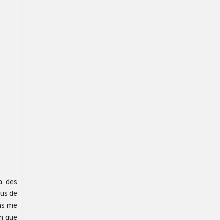
a des
lus de
pas me
on que