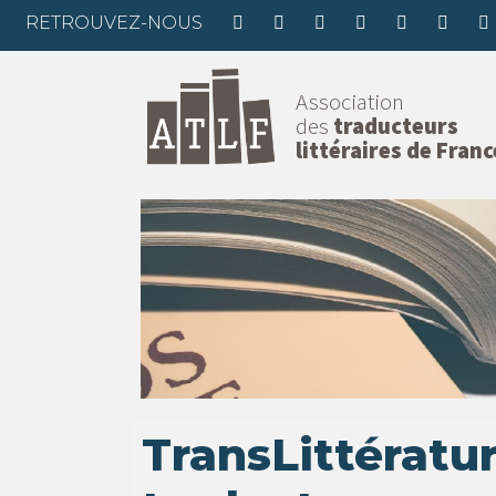
RETROUVEZ-NOUS
Association
des
traducteurs
littéraires de Franc
TransLittératur