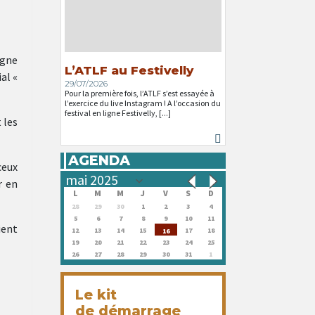
igne
L’ATLF au Festivelly
al «
29/07/2026
Pour la première fois, l’ATLF s’est essayée à
l’exercice du live Instagram ! A l’occasion du
festival en ligne Festivelly, [...]
 les
AGENDA
ceux
r en
L
M
M
J
V
S
D
28
29
30
1
2
3
4
5
6
7
8
9
10
11
ient
12
13
14
15
17
18
16
19
20
21
22
23
24
25
26
27
28
29
30
31
1
Le kit
de démarrage