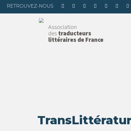
RETROUVEZ-NOUS
Association
des
traducteurs
littéraires de France
TransLittératu