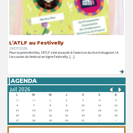
L’ATLF au Festivelly
29/07/2026
Pour la première fois, l’ATLF s’est essayée à l’exercice du live Instagram ! A
l’occasion du festival en ligne Festivelly, [...]
AGENDA
L
M
M
J
V
S
D
29
30
1
2
3
4
5
6
7
8
9
10
11
12
13
14
15
16
17
18
19
20
21
22
23
24
25
26
27
28
29
30
31
1
2