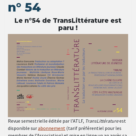
n° 54
Le n°54 de TransLittérature est
paru !
Revue semestrielle éditée par l’ATLF,
TransLittérature
est
disponible sur
abonnement
(tarif préférentiel pour les
membres de l’Association) et mise en ligne un an après sa