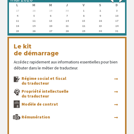
L
M
M
J
V
S
D
27
28
29
30
1
2
3
4
5
6
7
8
9
10
11
12
13
14
15
16
17
18
19
20
21
22
23
24
25
26
27
28
29
30
31
Le kit
de démarrage
Accédez rapidement aux informations essentielles pour bien
débuter dans le métier de traducteur.
Régime social et fiscal
du traducteur
Propriété intellectuelle
du traducteur
Modèle de contrat
Rémunération