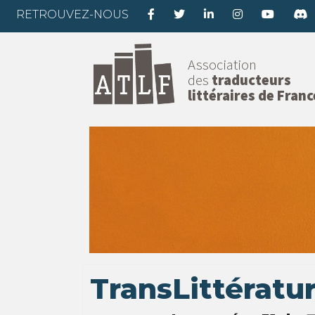
RETROUVEZ-NOUS
Association
des
traducteurs
littéraires de Franc
TransLittératur