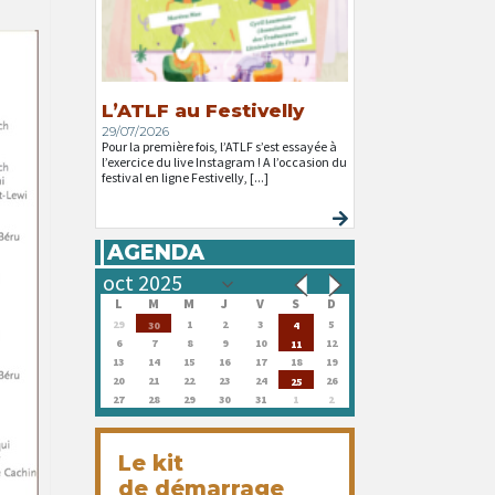
L’ATLF au Festivelly
29/07/2026
Pour la première fois, l’ATLF s’est essayée à
l’exercice du live Instagram ! A l’occasion du
festival en ligne Festivelly, [...]
AGENDA
L
M
M
J
V
S
D
29
1
2
3
5
30
4
6
7
8
9
10
12
11
13
14
15
16
17
18
19
20
21
22
23
24
26
25
27
28
29
30
31
1
2
Le kit
de démarrage