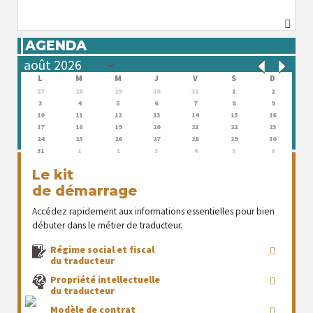
AGENDA
L
M
M
J
V
S
D
27
28
29
30
31
1
2
3
4
5
6
7
8
9
10
11
12
13
14
15
16
17
18
19
20
21
22
23
24
25
26
27
28
29
30
31
1
2
3
4
5
6
Le kit
de démarrage
Accédez rapidement aux informations essentielles pour bien
débuter dans le métier de traducteur.
Régime social et fiscal
du traducteur
Propriété intellectuelle
du traducteur
Modèle de contrat