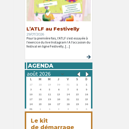
L’ATLF au Festivelly
29/07/2026
Pour la première fois, l’ATLF s’est essayée à
l’exercice du live Instagram ! A l’occasion du
festival en ligne Festivelly, [...]
AGENDA
L
M
M
J
V
S
D
27
28
29
30
31
1
2
3
4
5
6
7
8
9
10
11
12
13
14
15
16
17
18
19
20
21
22
23
24
25
26
27
28
29
30
31
1
2
3
4
5
6
Le kit
de démarrage