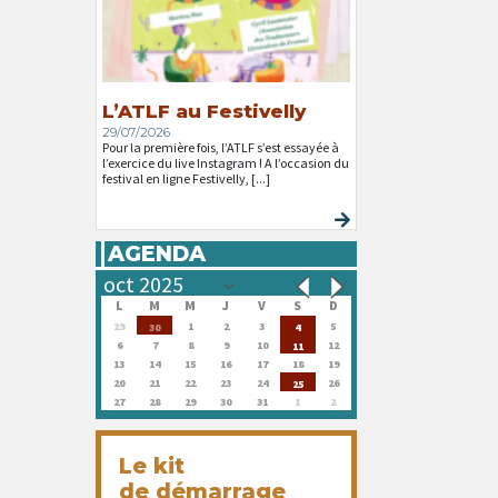
L’ATLF au Festivelly
29/07/2026
Pour la première fois, l’ATLF s’est essayée à
l’exercice du live Instagram ! A l’occasion du
festival en ligne Festivelly, [...]
AGENDA
L
M
M
J
V
S
D
29
1
2
3
5
30
4
6
7
8
9
10
12
11
13
14
15
16
17
18
19
20
21
22
23
24
26
25
27
28
29
30
31
1
2
Le kit
de démarrage