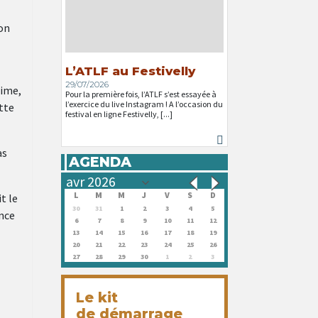
’on
L’ATLF au Festivelly
29/07/2026
time,
Pour la première fois, l’ATLF s’est essayée à
l’exercice du live Instagram ! A l’occasion du
ette
festival en ligne Festivelly, [...]
as
AGENDA
L
M
M
J
V
S
D
t le
30
31
1
2
3
4
5
ance
6
7
8
9
10
11
12
13
14
15
16
17
18
19
20
21
22
23
24
25
26
27
28
29
30
1
2
3
Le kit
de démarrage