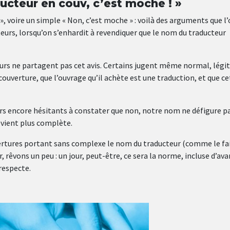
ucteur en couv, c’est moche ! »
ce », voire un simple « Non, c’est moche » : voilà des arguments que l
eurs, lorsqu’on s’enhardit à revendiquer que le nom du traducteur
eurs ne partagent pas cet avis. Certains jugent même normal, légi
couverture, que l’ouvrage qu’il achète est une traduction, et que c
urs encore hésitants à constater que non, notre nom ne défigure p
devient plus complète.
ertures portant sans complexe le nom du traducteur (comme le fai
, rêvons un peu : un jour, peut-être, ce sera la norme, incluse d’av
respecte.