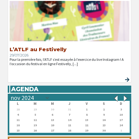
L’ATLF au Festivelly
29/07/2026
Pour la première fois, l’ATLF s’est essayée à l’exercice du live Instagram ! A
l’occasion du festival en ligne Festivelly, [...]
AGENDA
L
M
M
J
V
S
D
28
29
30
31
1
2
3
4
5
6
7
8
9
10
11
12
13
14
15
16
17
18
19
20
21
22
23
24
25
26
27
28
29
30
1