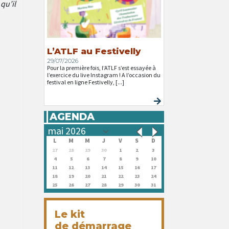
qu’il
L’ATLF au Festivelly
29/07/2026
Pour la première fois, l’ATLF s’est essayée à
l’exercice du live Instagram ! A l’occasion du
festival en ligne Festivelly, [...]
AGENDA
L
M
M
J
V
S
D
27
28
29
30
1
2
3
4
5
6
7
8
9
10
11
12
13
14
15
16
17
18
19
20
21
22
23
24
25
26
27
28
29
30
31
Le kit
de démarrage