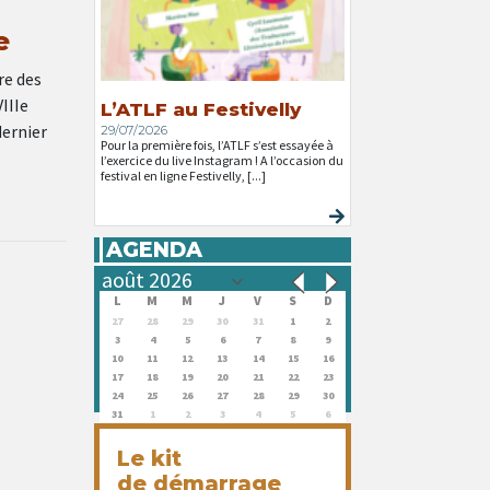
e
re des
IIIe
L’ATLF au Festivelly
dernier
29/07/2026
Pour la première fois, l’ATLF s’est essayée à
l’exercice du live Instagram ! A l’occasion du
festival en ligne Festivelly, [...]
AGENDA
L
M
M
J
V
S
D
27
28
29
30
31
1
2
3
4
5
6
7
8
9
10
11
12
13
14
15
16
17
18
19
20
21
22
23
24
25
26
27
28
29
30
31
1
2
3
4
5
6
Le kit
de démarrage