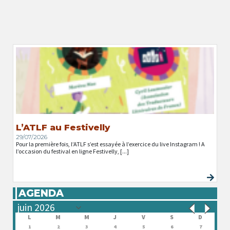
L’ATLF au Festivelly
29/07/2026
Pour la première fois, l’ATLF s’est essayée à l’exercice du live Instagram ! A
l’occasion du festival en ligne Festivelly, [...]
AGENDA
L
M
M
J
V
S
D
1
2
3
4
5
6
7