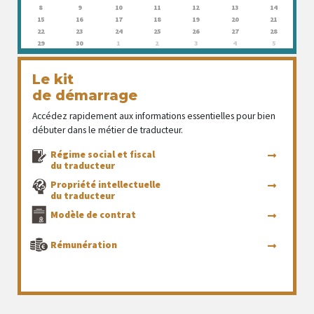
8
9
10
11
12
13
14
15
16
17
18
19
20
21
22
23
24
25
26
27
28
29
30
1
2
3
4
5
Le kit
de démarrage
Accédez rapidement aux informations essentielles pour bien
débuter dans le métier de traducteur.
Régime social et fiscal
du traducteur
Propriété intellectuelle
du traducteur
Modèle de contrat
Rémunération