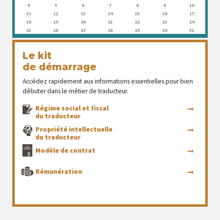
4
5
6
7
8
9
10
11
12
13
14
15
16
17
18
19
20
21
22
23
24
25
26
27
28
29
30
31
Le kit
de démarrage
Accédez rapidement aux informations essentielles pour bien
débuter dans le métier de traducteur.
Régime social et fiscal
du traducteur
Propriété intellectuelle
du traducteur
Modèle de contrat
Rémunération