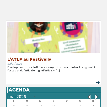
L’ATLF au Festivelly
29/07/2026
Pour la première fois, l’ATLF s’est essayée à l’exercice du live Instagram ! A
l’occasion du festival en ligne Festivelly, [...]
AGENDA
L
M
M
J
V
S
D
27
28
29
30
1
2
3