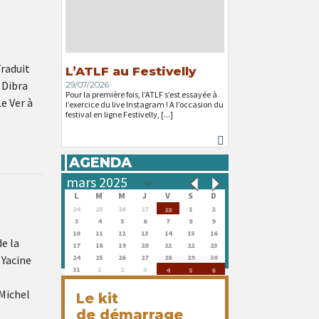
t
Traduit
L’ATLF au Festivelly
 Dibra
29/07/2026
Pour la première fois, l’ATLF s’est essayée à
e Ver à
l’exercice du live Instagram ! A l’occasion du
festival en ligne Festivelly, [...]
AGENDA
L
M
M
J
V
S
D
24
25
26
27
1
2
28
3
4
5
6
7
8
9
10
11
12
13
14
15
16
e la
17
18
19
20
21
22
23
 Yacine
24
25
26
27
28
29
30
31
1
2
3
4
5
6
 Michel
Le kit
de démarrage