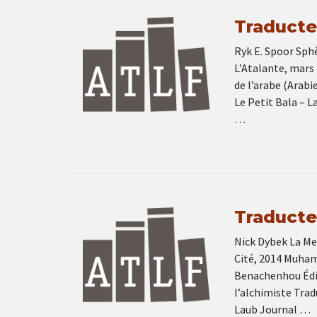
Traducteu
Ryk E. Spoor Sphè
L’Atalante, mars 
de l’arabe (Arab
Le Petit Bala – L
…
Traducteu
Nick Dybek La Mer
Cité, 2014 Muhamm
Benachenhou Édit
l’alchimiste Trad
Laub Journal …