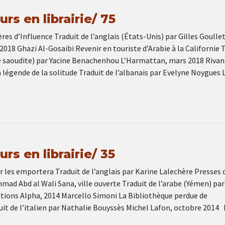
rs en librairie/ 75
res d’Influence Traduit de l’anglais (États-Unis) par Gilles Goulle
2018 Ghazi Al-Gosaibi Revenir en touriste d’Arabie à la Californie 
ie saoudite) par Yacine Benachenhou L’Harmattan, mars 2018 Rivan
a légende de la solitude Traduit de l’albanais par Evelyne Noygues L
rs en librairie/ 35
 les emportera Traduit de l’anglais par Karine Lalechère Presses d
ad Abd al Wali Sana, ville ouverte Traduit de l’arabe (Yémen) par
ions Alpha, 2014 Marcello Simoni La Bibliothèque perdue de
uit de l’italien par Nathalie Bouyssès Michel Lafon, octobre 2014