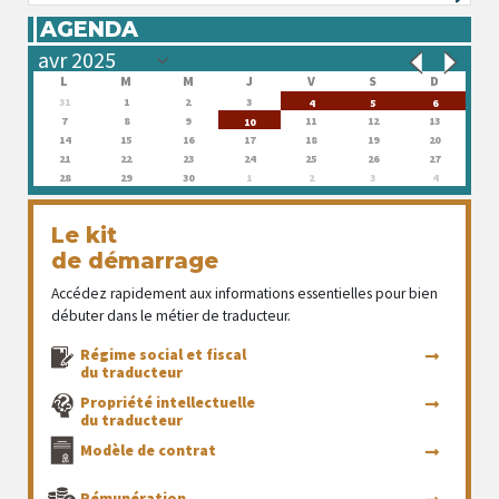
AGENDA
L
M
M
J
V
S
D
31
1
2
3
4
5
6
7
8
9
11
12
13
10
14
15
16
17
18
19
20
21
22
23
24
25
26
27
28
29
30
1
2
3
4
Le kit
de démarrage
Accédez rapidement aux informations essentielles pour bien
débuter dans le métier de traducteur.
Régime social et fiscal
du traducteur
Propriété intellectuelle
du traducteur
Modèle de contrat
Rémunération