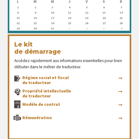
L
M
M
J
V
S
D
1
2
3
4
5
6
7
8
9
10
11
12
13
14
15
16
17
18
19
20
21
22
23
24
25
26
27
28
29
30
31
1
2
3
4
Le kit
de démarrage
Accédez rapidement aux informations essentielles pour bien
débuter dans le métier de traducteur.
Régime social et fiscal
du traducteur
Propriété intellectuelle
du traducteur
Modèle de contrat
Rémunération