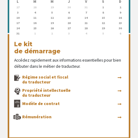
L
M
M
J
V
S
D
27
28
29
30
31
1
2
3
4
5
6
7
8
9
10
11
12
13
14
15
16
17
18
19
20
21
22
23
24
25
26
27
28
29
30
31
1
2
3
4
5
6
Le kit
de démarrage
Accédez rapidement aux informations essentielles pour bien
débuter dans le métier de traducteur.
Régime social et fiscal
du traducteur
Propriété intellectuelle
du traducteur
Modèle de contrat
Rémunération