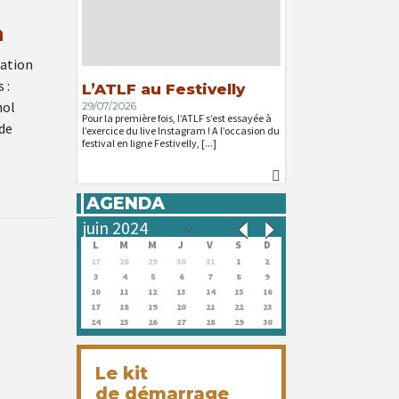
n
lation
 :
L’ATLF au Festivelly
nol
29/07/2026
Pour la première fois, l’ATLF s’est essayée à
de
l’exercice du live Instagram ! A l’occasion du
festival en ligne Festivelly, [...]
AGENDA
L
M
M
J
V
S
D
27
28
29
30
31
1
2
3
4
5
6
7
8
9
10
11
12
13
14
15
16
17
18
19
20
21
22
23
24
25
26
27
28
29
30
Le kit
de démarrage