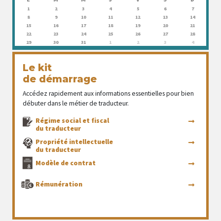
1
2
3
4
5
6
7
8
9
10
11
12
13
14
15
16
17
18
19
20
21
22
23
24
25
26
27
28
29
30
31
1
2
3
4
Le kit
de démarrage
Accédez rapidement aux informations essentielles pour bien
débuter dans le métier de traducteur.
Régime social et fiscal
du traducteur
Propriété intellectuelle
du traducteur
Modèle de contrat
Rémunération