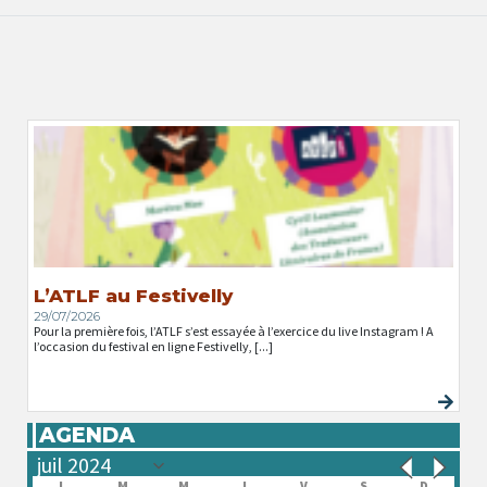
L’ATLF au Festivelly
29/07/2026
Pour la première fois, l’ATLF s’est essayée à l’exercice du live Instagram ! A
l’occasion du festival en ligne Festivelly, [...]
AGENDA
L
M
M
J
V
S
D