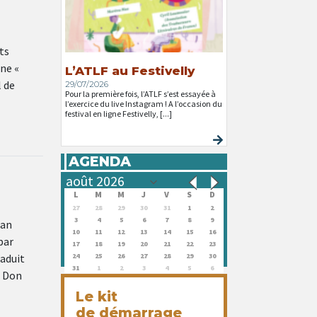
ts
une «
L’ATLF au Festivelly
l de
29/07/2026
Pour la première fois, l’ATLF s’est essayée à
l’exercice du live Instagram ! A l’occasion du
festival en ligne Festivelly, [...]
AGENDA
L
M
M
J
V
S
D
27
28
29
30
31
1
2
3
4
5
6
7
8
9
ian
10
11
12
13
14
15
16
par
17
18
19
20
21
22
23
aduit
24
25
26
27
28
29
30
31
1
2
3
4
5
6
e Don
Le kit
de démarrage