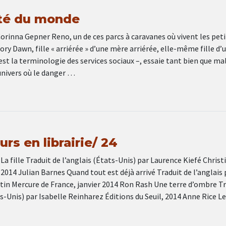
té du monde
orinna Gepner Reno, un de ces parcs à caravanes où vivent les peti
ory Dawn, fille « arriérée » d’une mère arriérée, elle-même fille d’
 est la terminologie des services sociaux –, essaie tant bien que ma
univers où le danger …
rs en librairie/ 24
 fille Traduit de l’anglais (États-Unis) par Laurence Kiefé Christ
 2014 Julian Barnes Quand tout est déjà arrivé Traduit de l’anglais 
tin Mercure de France, janvier 2014 Ron Rash Une terre d’ombre Tr
ts-Unis) par Isabelle Reinharez Éditions du Seuil, 2014 Anne Rice L