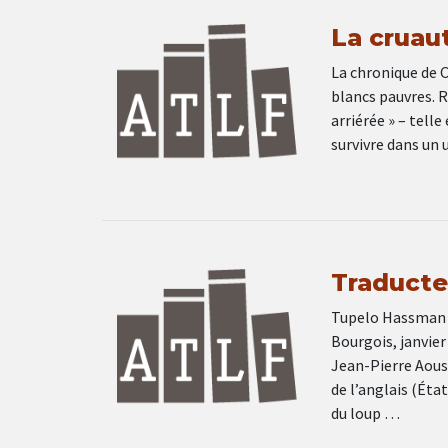
La cruau
La chronique de C
blancs pauvres. R
arriérée » – telle
survivre dans un 
Traducteu
Tupelo Hassman La
Bourgois, janvier
Jean-Pierre Aous
de l’anglais (Éta
du loup …