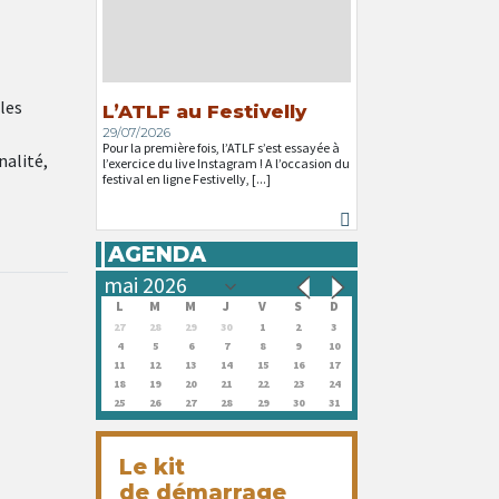
les
L’ATLF au Festivelly
29/07/2026
Pour la première fois, l’ATLF s’est essayée à
nalité,
l’exercice du live Instagram ! A l’occasion du
festival en ligne Festivelly, [...]
AGENDA
L
M
M
J
V
S
D
27
28
29
30
1
2
3
4
5
6
7
8
9
10
11
12
13
14
15
16
17
18
19
20
21
22
23
24
25
26
27
28
29
30
31
Le kit
de démarrage