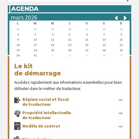
AGENDA
L
M
M
J
V
S
D
23
24
25
26
27
28
1
2
3
4
5
6
7
8
9
10
11
12
13
14
15
16
17
18
19
20
21
22
23
24
25
26
27
28
29
30
31
1
2
3
4
5
Le kit
de démarrage
Accédez rapidement aux informations essentielles pour bien
débuter dans le métier de traducteur.
Régime social et fiscal
du traducteur
Propriété intellectuelle
du traducteur
Modèle de contrat