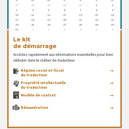
27
28
29
30
31
1
2
3
4
5
6
7
8
9
10
11
12
13
14
15
16
17
18
19
20
21
22
23
24
25
26
27
28
29
30
31
1
2
3
4
5
6
Le kit
de démarrage
Accédez rapidement aux informations essentielles pour bien
débuter dans le métier de traducteur.
Régime social et fiscal
du traducteur
Propriété intellectuelle
du traducteur
Modèle de contrat
Rémunération