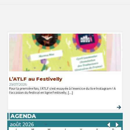
L’ATLF au Festivelly
29/07/2026
Pour la première fois, l’ATLF s’est essayée à l’exercice du live Instagram ! A
l’occasion du festival en ligne Festivelly, [...]
AGENDA
L
M
M
J
V
S
D