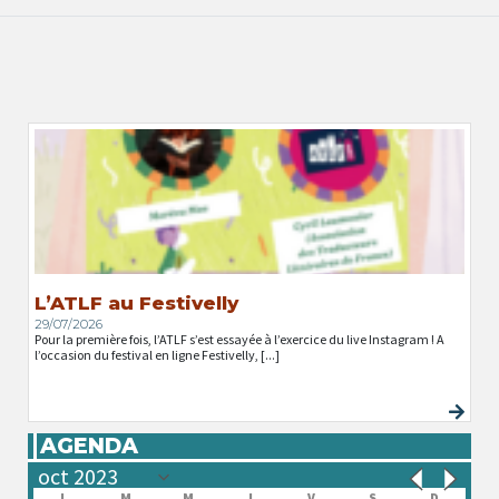
L’ATLF au Festivelly
29/07/2026
Pour la première fois, l’ATLF s’est essayée à l’exercice du live Instagram ! A
l’occasion du festival en ligne Festivelly, [...]
AGENDA
L
M
M
J
V
S
D