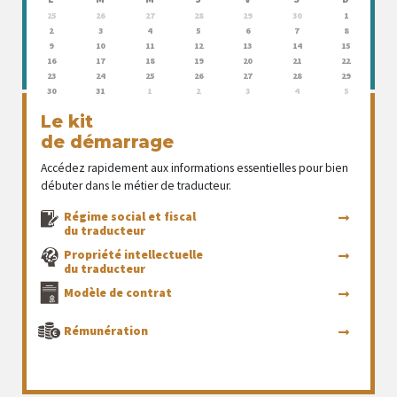
25
26
27
28
29
30
1
2
3
4
5
6
7
8
9
10
11
12
13
14
15
16
17
18
19
20
21
22
23
24
25
26
27
28
29
30
31
1
2
3
4
5
Le kit
de démarrage
Accédez rapidement aux informations essentielles pour bien
débuter dans le métier de traducteur.
Régime social et fiscal
du traducteur
Propriété intellectuelle
du traducteur
Modèle de contrat
Rémunération