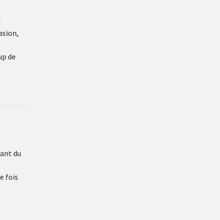
F
asion,
up de
lant du
e fois