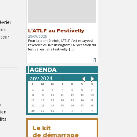
évrier
nts
L’ATLF au Festivelly
iteur
29/07/2026
Pour la première fois, l’ATLF s’est essayée à
l’exercice du live Instagram ! A l’occasion du
festival en ligne Festivelly, [...]
AGENDA
L
M
M
J
V
S
D
1
2
3
4
5
6
7
8
9
10
11
12
13
14
15
16
17
18
19
20
21
r
22
23
24
25
26
27
28
gien
29
30
31
1
2
3
4
its
Le kit
de démarrage