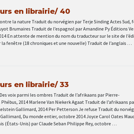
rs en librairie/ 40
tre la nature Traduit du norvégien par Terje Sinding Actes Sud, f
uyot Brumaires Traduit de l’espagnol par Amandine Py Éditions Ve
 2014 En attente de mention du nom du traducteur sur le site de l’éd
 la fenêtre (18 chroniques et une nouvelle) Traduit de l’anglais …
rs en librairie/ 33
s voix parmi les ombres Traduit de l’afrikaans par Pierre-
 Phébus, 2014 Marlene Van Niekerk Agaat Traduit de l’afrikaans pa
elstein Gallimard, 2014 Per Petterson Je refuse Traduit du norvé
g Gallimard, Du monde entier, octobre 2014 Joyce Carol Oates Maud
ais (États-Unis) par Claude Seban Philippe Rey, octobre …