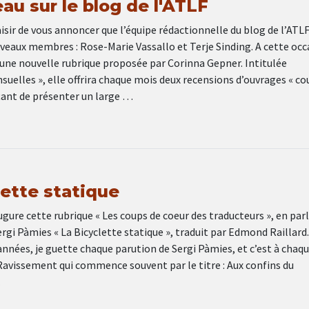
au sur le blog de l'ATLF
isir de vous annoncer que l’équipe rédactionnelle du blog de l’ATL
eaux membres : Rose-Marie Vassallo et Terje Sinding. A cette occ
une nouvelle rubrique proposée par Corinna Gepner. Intitulée
uelles », elle offrira chaque mois deux recensions d’ouvrages « co
çant de présenter un large …
lette statique
ugure cette rubrique « Les coups de coeur des traducteurs », en par
Sergi Pàmies « La Bicyclette statique », traduit par Edmond Raillard.
nnées, je guette chaque parution de Sergi Pàmies, et c’est à chaqu
Ravissement qui commence souvent par le titre : Aux confins du
…