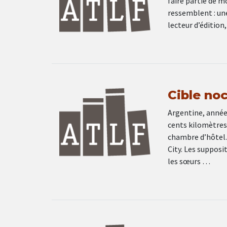
faire partie de moi
ressemblent : une
lecteur d’édition
Cible no
Argentine, année
cents kilomètres
chambre d’hôtel. 
City. Les supposit
les sœurs …