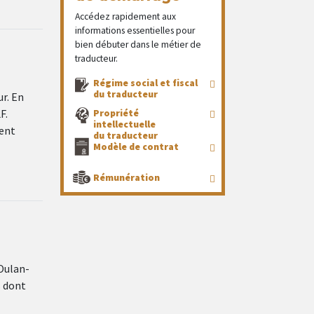
Accédez rapidement aux
informations essentielles pour
bien débuter dans le métier de
traducteur.
Régime social et fiscal
du traducteur
ur. En
F.
Propriété
intellectuelle
vent
du traducteur
Modèle de contrat
Rémunération
 Oulan-
s dont