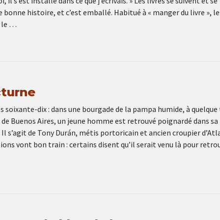
, il s’est installé dans ce que j’écrivais. » Les livres se suivent et se
 bonne histoire, et c’est emballé. Habitué à « manger du livre », le
, le …
cturne
s soixante-dix : dans une bourgade de la pampa humide, à quelque 
 de Buenos Aires, un jeune homme est retrouvé poignardé dans sa
Il s’agit de Tony Durán, métis portoricain et ancien croupier d’Atl
ions vont bon train : certains disent qu’il serait venu là pour retro