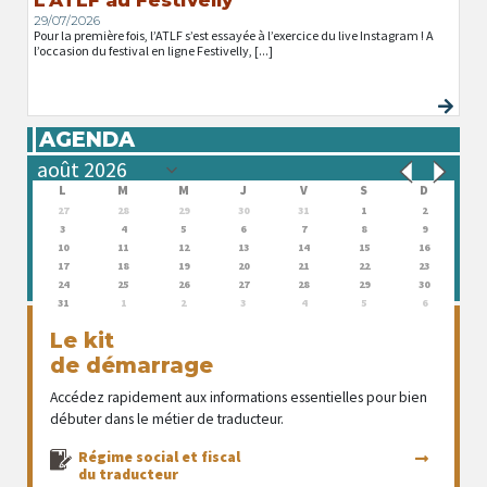
29/07/2026
Pour la première fois, l’ATLF s’est essayée à l’exercice du live Instagram ! A
l’occasion du festival en ligne Festivelly, [...]
AGENDA
L
M
M
J
V
S
D
27
28
29
30
31
1
2
3
4
5
6
7
8
9
10
11
12
13
14
15
16
17
18
19
20
21
22
23
24
25
26
27
28
29
30
31
1
2
3
4
5
6
Le kit
de démarrage
Accédez rapidement aux informations essentielles pour bien
débuter dans le métier de traducteur.
Régime social et fiscal
du traducteur