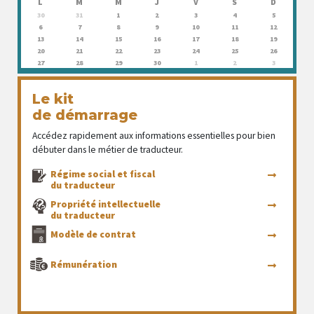
L
M
M
J
V
S
D
30
31
1
2
3
4
5
6
7
8
9
10
11
12
13
14
15
16
17
18
19
20
21
22
23
24
25
26
27
28
29
30
1
2
3
Le kit
de démarrage
Accédez rapidement aux informations essentielles pour bien
débuter dans le métier de traducteur.
Régime social et fiscal
du traducteur
Propriété intellectuelle
du traducteur
Modèle de contrat
Rémunération