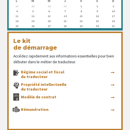
L
M
M
J
V
S
D
27
28
29
30
1
2
3
4
5
6
7
8
9
10
11
12
13
14
15
16
17
18
19
20
21
22
23
24
25
26
27
28
29
30
31
Le kit
de démarrage
Accédez rapidement aux informations essentielles pour bien
débuter dans le métier de traducteur.
Régime social et fiscal
du traducteur
Propriété intellectuelle
du traducteur
Modèle de contrat
Rémunération