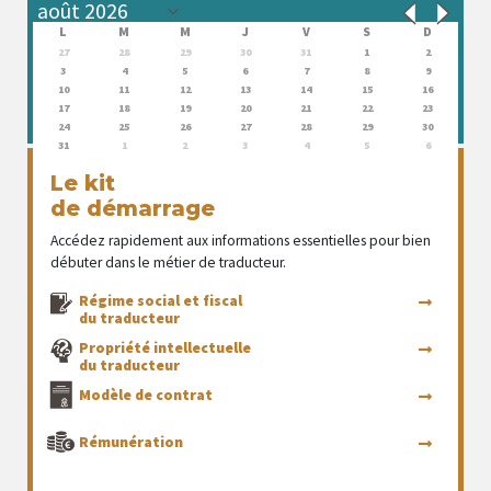
L
M
M
J
V
S
D
27
28
29
30
31
1
2
3
4
5
6
7
8
9
10
11
12
13
14
15
16
17
18
19
20
21
22
23
24
25
26
27
28
29
30
31
1
2
3
4
5
6
Le kit
de démarrage
Accédez rapidement aux informations essentielles pour bien
débuter dans le métier de traducteur.
Régime social et fiscal
du traducteur
Propriété intellectuelle
du traducteur
Modèle de contrat
Rémunération