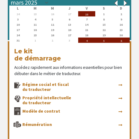
L
M
M
J
V
S
D
24
25
26
27
1
2
28
3
4
5
6
7
8
9
10
11
12
13
14
15
16
17
18
19
20
21
22
23
24
25
26
27
28
29
30
31
1
2
3
4
5
6
Le kit
de démarrage
Accédez rapidement aux informations essentielles pour bien
débuter dans le métier de traducteur.
Régime social et fiscal
du traducteur
Propriété intellectuelle
du traducteur
Modèle de contrat
Rémunération