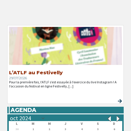
L’ATLF au Festivelly
29/07/2026
Pour la première fois, l’ATLF s’est essayée à l’exercice du live Instagram ! A
l’occasion du festival en ligne Festivelly, [...]
AGENDA
L
M
M
J
V
S
D
30
1
2
3
4
5
6