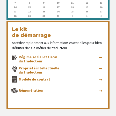
7
8
9
10
11
12
13
14
15
16
17
18
19
20
21
22
23
24
25
26
27
28
29
30
31
1
2
3
Le kit
de démarrage
Accédez rapidement aux informations essentielles pour bien
débuter dans le métier de traducteur.
Régime social et fiscal
du traducteur
Propriété intellectuelle
du traducteur
Modèle de contrat
Rémunération