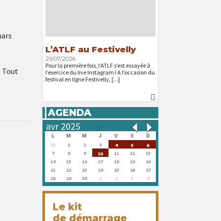
mars
L’ATLF au Festivelly
29/07/2026
Pour la première fois, l’ATLF s’est essayée à
l Tout
l’exercice du live Instagram ! A l’occasion du
festival en ligne Festivelly, [...]
AGENDA
L
M
M
J
V
S
D
31
1
2
3
4
5
6
7
8
9
11
12
13
10
14
15
16
17
18
19
20
21
22
23
24
25
26
27
28
29
30
1
2
3
4
Le kit
de démarrage