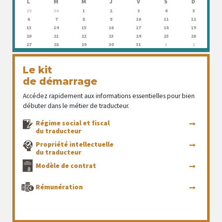
L
M
M
J
V
S
D
29
30
1
2
3
4
5
6
7
8
9
10
11
12
13
14
15
16
17
18
19
20
21
22
23
24
25
26
27
28
29
30
31
1
2
Le kit
de démarrage
Accédez rapidement aux informations essentielles pour bien
débuter dans le métier de traducteur.
Régime social et fiscal
du traducteur
Propriété intellectuelle
du traducteur
Modèle de contrat
Rémunération