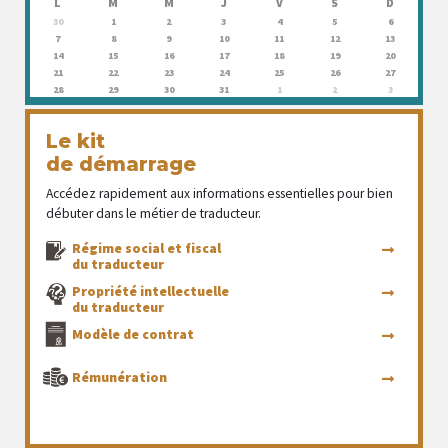
L
M
M
J
V
S
D
30
1
2
3
4
5
6
7
8
9
10
11
12
13
14
15
16
17
18
19
20
21
22
23
24
25
26
27
28
29
30
31
1
2
3
Le kit
de démarrage
Accédez rapidement aux informations essentielles pour bien
débuter dans le métier de traducteur.
Régime social et fiscal
du traducteur
Propriété intellectuelle
du traducteur
Modèle de contrat
Rémunération