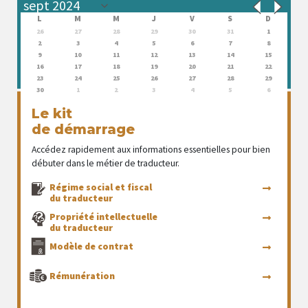
L
M
M
J
V
S
D
26
27
28
29
30
31
1
2
3
4
5
6
7
8
9
10
11
12
13
14
15
16
17
18
19
20
21
22
23
24
25
26
27
28
29
30
1
2
3
4
5
6
Le kit
de démarrage
Accédez rapidement aux informations essentielles pour bien
débuter dans le métier de traducteur.
Régime social et fiscal
du traducteur
Propriété intellectuelle
du traducteur
Modèle de contrat
Rémunération