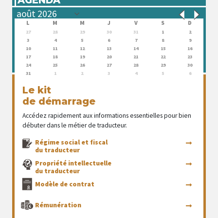
L
M
M
J
V
S
D
27
28
29
30
31
1
2
3
4
5
6
7
8
9
10
11
12
13
14
15
16
17
18
19
20
21
22
23
24
25
26
27
28
29
30
31
1
2
3
4
5
6
Le kit
de démarrage
Accédez rapidement aux informations essentielles pour bien
débuter dans le métier de traducteur.
Régime social et fiscal
du traducteur
Propriété intellectuelle
du traducteur
Modèle de contrat
Rémunération