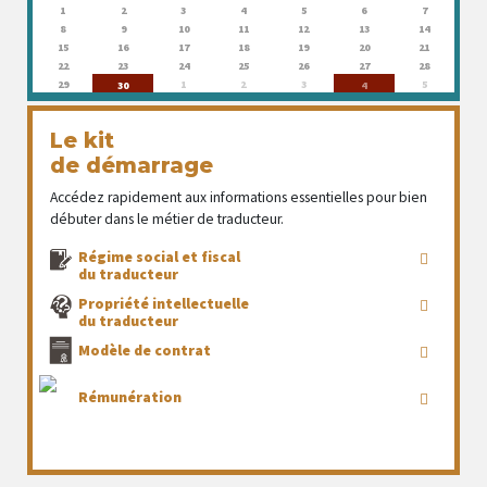
1
2
3
4
5
6
7
8
9
10
11
12
13
14
15
16
17
18
19
20
21
22
23
24
25
26
27
28
29
1
2
3
5
30
4
Le kit
de démarrage
Accédez rapidement aux informations essentielles pour bien
débuter dans le métier de traducteur.
Régime social et fiscal
du traducteur
Propriété intellectuelle
du traducteur
Modèle de contrat
Rémunération