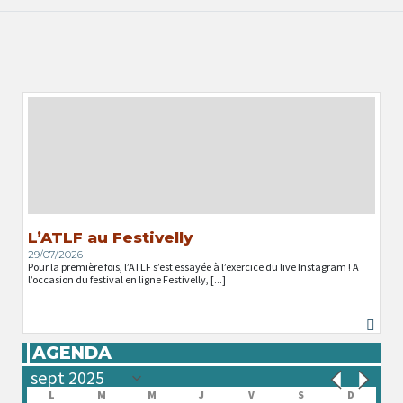
L’ATLF au Festivelly
29/07/2026
Pour la première fois, l’ATLF s’est essayée à l’exercice du live Instagram ! A
l’occasion du festival en ligne Festivelly, [...]
AGENDA
L
M
M
J
V
S
D