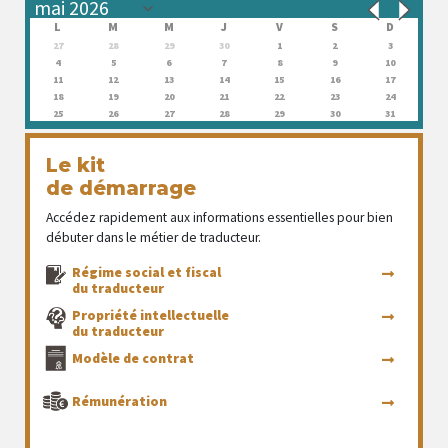
L
M
M
J
V
S
D
27
28
29
30
1
2
3
4
5
6
7
8
9
10
11
12
13
14
15
16
17
18
19
20
21
22
23
24
25
26
27
28
29
30
31
Le kit
de démarrage
Accédez rapidement aux informations essentielles pour bien
débuter dans le métier de traducteur.
Régime social et fiscal
du traducteur
Propriété intellectuelle
du traducteur
Modèle de contrat
Rémunération