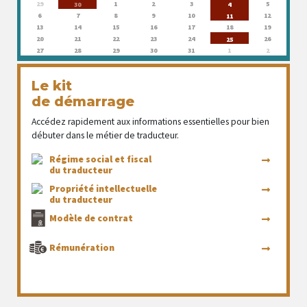
29
1
2
3
5
30
4
6
7
8
9
10
12
11
13
14
15
16
17
18
19
20
21
22
23
24
26
25
27
28
29
30
31
1
2
Le kit
de démarrage
Accédez rapidement aux informations essentielles pour bien
débuter dans le métier de traducteur.
Régime social et fiscal
du traducteur
Propriété intellectuelle
du traducteur
Modèle de contrat
Rémunération