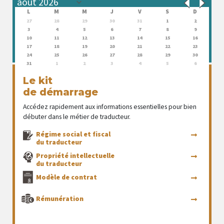
L
M
M
J
V
S
D
27
28
29
30
31
1
2
3
4
5
6
7
8
9
10
11
12
13
14
15
16
17
18
19
20
21
22
23
24
25
26
27
28
29
30
31
1
2
3
4
5
6
Le kit
de démarrage
Accédez rapidement aux informations essentielles pour bien
débuter dans le métier de traducteur.
Régime social et fiscal
du traducteur
Propriété intellectuelle
du traducteur
Modèle de contrat
Rémunération